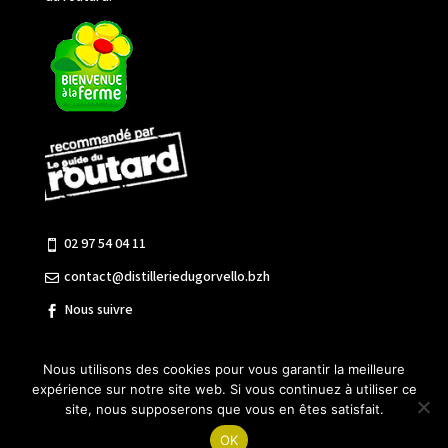
02 97 54 04 11

contact@distilleriedugorvello.bzh

Nous suivre

Nous utilisons des cookies pour vous garantir la meilleure
expérience sur notre site web. Si vous continuez à utiliser ce
© Distillerie Gorvello |
Mentions légales
|
Cookies
|
Vie
site, nous supposerons que vous en êtes satisfait.
privée
OK