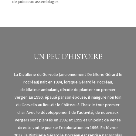
de judicieux assemblages.
UN PEU D’HISTOIRE
La Distillerie du Gorvello (anciennement Distillerie Gérard le
Pocréau) nait en 1984, lorsque Gérard le Pocréau,
distillateur ambulant, décide de planter son premier
verger. En 1990, épaulé par son épouse, il inaugure non loin
du Gorvello au lieu-dit le Château à Theix le tout premier
chai. Avec le développement de l’activité, de nouveaux
vergers sont plantés en 1992 et 1995 et un point de vente
directe voit le jour sur l’exploitation en 1996. En février
2012, la Distillerie Gérard le Pocréau est reprise par Nicolas