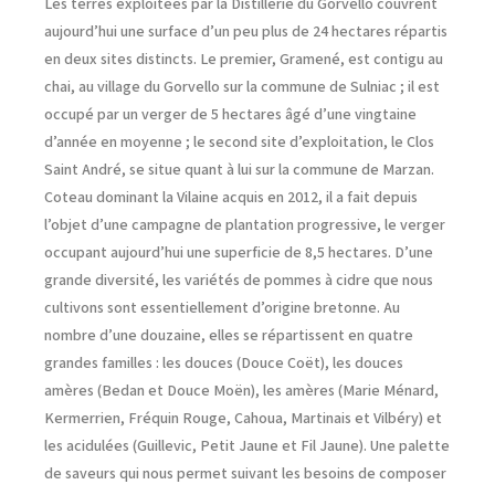
Les terres exploitées par la Distillerie du Gorvello couvrent
aujourd’hui une surface d’un peu plus de 24 hectares répartis
en deux sites distincts. Le premier, Gramené, est contigu au
chai, au village du Gorvello sur la commune de Sulniac ; il est
occupé par un verger de 5 hectares âgé d’une vingtaine
d’année en moyenne ; le second site d’exploitation, le Clos
Saint André, se situe quant à lui sur la commune de Marzan.
Coteau dominant la Vilaine acquis en 2012, il a fait depuis
l’objet d’une campagne de plantation progressive, le verger
occupant aujourd’hui une superficie de 8,5 hectares. D’une
grande diversité, les variétés de pommes à cidre que nous
cultivons sont essentiellement d’origine bretonne. Au
nombre d’une douzaine, elles se répartissent en quatre
grandes familles : les douces (Douce Coët), les douces
amères (Bedan et Douce Moën), les amères (Marie Ménard,
Kermerrien, Fréquin Rouge, Cahoua, Martinais et Vilbéry) et
les acidulées (Guillevic, Petit Jaune et Fil Jaune). Une palette
de saveurs qui nous permet suivant les besoins de composer